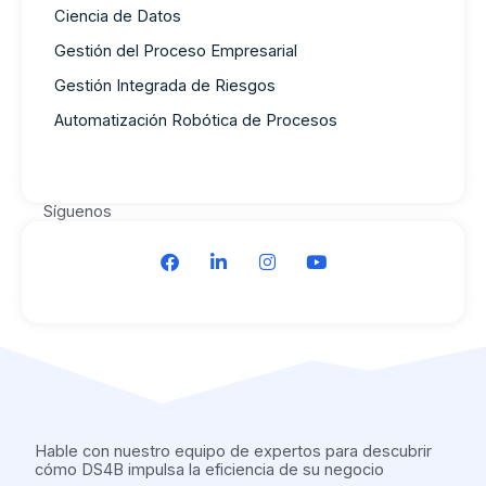
Ciencia de Datos
Gestión del Proceso Empresarial
Gestión Integrada de Riesgos
Automatización Robótica de Procesos
Síguenos
F
L
I
Y
a
i
n
o
c
n
s
u
e
k
t
t
b
e
a
u
o
d
g
b
o
i
r
e
k
n
a
m
Hable con nuestro equipo de expertos para descubrir
cómo DS4B impulsa la eficiencia de su negocio