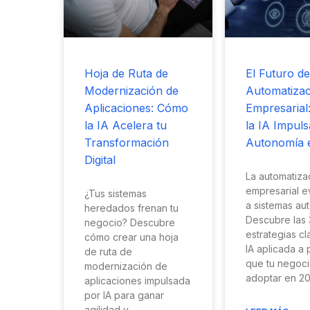
Hoja de Ruta de
El Futuro de
Modernización de
Automatizac
Aplicaciones: Cómo
Empresarial
la IA Acelera tu
la IA Impuls
Transformación
Autonomía 
Digital
La automatiza
empresarial e
¿Tus sistemas
a sistemas au
heredados frenan tu
Descubre las 
negocio? Descubre
estrategias c
cómo crear una hoja
IA aplicada a
de ruta de
que tu negoc
modernización de
adoptar en 20
aplicaciones impulsada
por IA para ganar
agilidad y