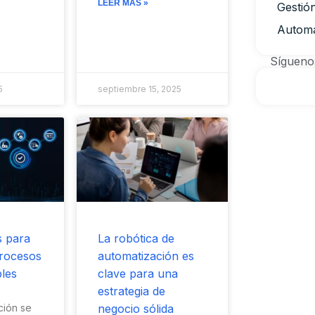
LEER MÁS »
Gestió
Automa
Sígueno
5
septiembre 15, 2025
s para
La robótica de
Procesos
automatización es
les
clave para una
estrategia de
ción se
negocio sólida