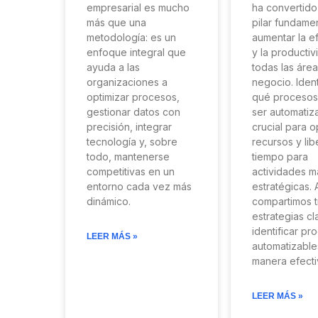
empresarial es mucho
ha convertido
más que una
pilar fundame
metodología: es un
aumentar la ef
enfoque integral que
y la productiv
ayuda a las
todas las áre
organizaciones a
negocio. Ident
optimizar procesos,
qué proceso
gestionar datos con
ser automatiz
precisión, integrar
crucial para o
tecnología y, sobre
recursos y lib
todo, mantenerse
tiempo para
competitivas en un
actividades m
entorno cada vez más
estratégicas. 
dinámico.
compartimos t
estrategias c
identificar pr
LEER MÁS »
automatizable
manera efecti
LEER MÁS »