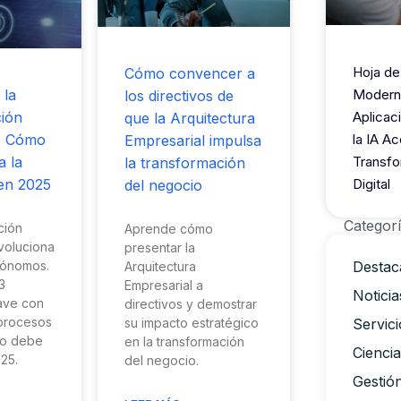
Hoja de
Cómo convencer a
 la
Modern
los directivos de
ión
Aplicac
que la Arquitectura
: Cómo
la IA Ac
Empresarial impulsa
a la
Transfo
la transformación
en 2025
Digital
del negocio
Categor
ción
Aprende cómo
voluciona
presentar la
tónomos.
Destac
Arquitectura
3
Empresarial a
Noticia
lave con
directivos y demostrar
 procesos
su impacto estratégico
Servici
io debe
en la transformación
Cienci
25.
del negocio.
Gestió