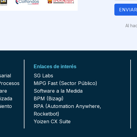
ENVIA
Al ha
Enlaces de interés
arial
SG Labs
Procesos
MiPG Fast (Sector Público)
are
Software a la Medida
lizada
BPM (Bizagi)
iento
RPA (Automation Anywhere,
Rocketbot)
Yoizen CX Suite