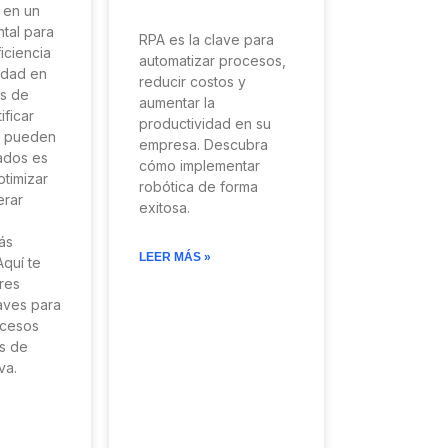
 en un
ntal para
RPA es la clave para
iciencia
automatizar procesos,
idad en
reducir costos y
as de
aumentar la
ificar
productividad en su
s pueden
empresa. Descubra
ados es
cómo implementar
ptimizar
robótica de forma
erar
exitosa.
ás
LEER MÁS »
Aquí te
res
laves para
ocesos
s de
va.