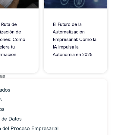
 Ruta de
El Futuro de la
ización de
Automatización
iones: Cómo
Empresarial: Cómo la
elera tu
IA Impulsa la
rmación
Autonomía en 2025
ías
ados
s
os
a de Datos
n del Proceso Empresarial