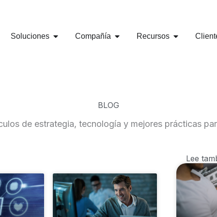
al: 321 975 9170 - RRHH 314 799 0705
Carrera 18 No 78-40 Ofic
OPEN SOLUCIONES
OPEN COMPAÑÍA
OPEN RECU
Soluciones
Compañía
Recursos
Client
BLOG
ulos de estrategia, tecnología y mejores prácticas par
Lee tam
ge
Page
Page