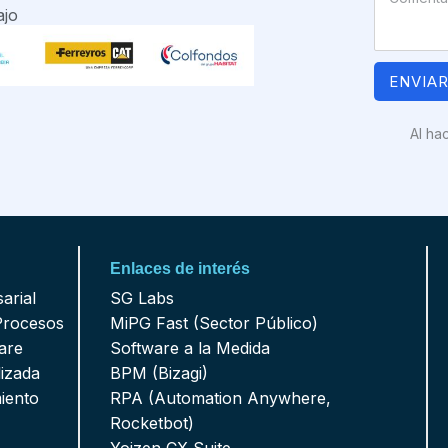
ajo
ENVIA
Al ha
Enlaces de interés
arial
SG Labs
Procesos
MiPG Fast (Sector Público)
are
Software a la Medida
lizada
BPM (Bizagi)
iento
RPA (Automation Anywhere,
Rocketbot)
Yoizen CX Suite