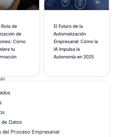
 Ruta de
El Futuro de la
ización de
Automatización
iones: Cómo
Empresarial: Cómo la
elera tu
IA Impulsa la
rmación
Autonomía en 2025
ías
ados
s
os
a de Datos
n del Proceso Empresarial