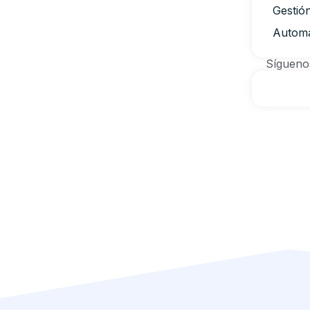
Gestió
Automa
Sígueno