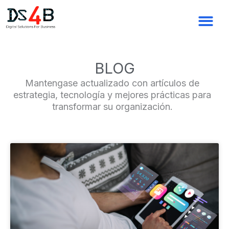
Ir
al
contenido
BLOG
Mantengase actualizado con artículos de
estrategia, tecnología y mejores prácticas para
transformar su organización.
Page
Page
Page
Page
Page