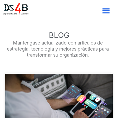
Ir
al
contenido
BLOG
Mantengase actualizado con artículos de
estrategia, tecnología y mejores prácticas para
transformar su organización.
Page
Page
Page
Page
Page