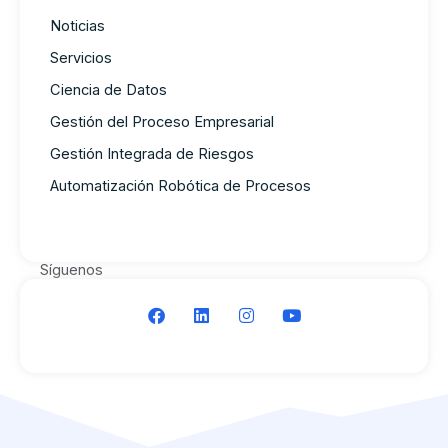
Noticias
Servicios
Ciencia de Datos
Gestión del Proceso Empresarial
Gestión Integrada de Riesgos
Automatización Robótica de Procesos
Síguenos
F
L
I
Y
a
i
n
o
c
n
s
u
e
k
t
t
b
e
a
u
o
d
g
b
o
i
r
e
k
n
a
m