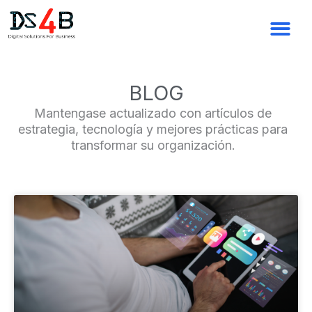
Ir
al
contenido
BLOG
Mantengase actualizado con artículos de
estrategia, tecnología y mejores prácticas para
transformar su organización.
Page
Page
Page
Page
Page