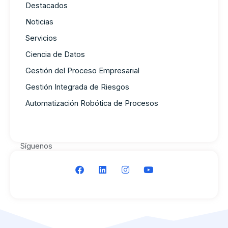
Destacados
Noticias
Servicios
Ciencia de Datos
Gestión del Proceso Empresarial
Gestión Integrada de Riesgos
Automatización Robótica de Procesos
Síguenos
F
L
I
Y
a
i
n
o
c
n
s
u
e
k
t
t
b
e
a
u
o
d
g
b
o
i
r
e
k
n
a