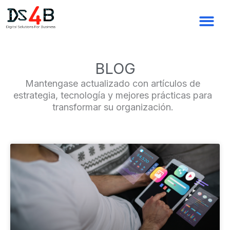
Ir
al
contenido
BLOG
Mantengase actualizado con artículos de
estrategia, tecnología y mejores prácticas para
transformar su organización.
Page
Page
Page
Page
Page