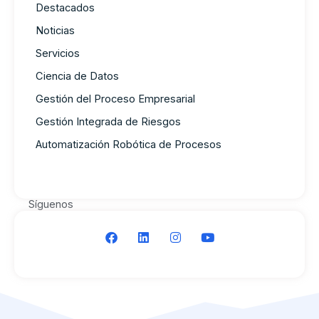
Destacados
Noticias
Servicios
Ciencia de Datos
Gestión del Proceso Empresarial
Gestión Integrada de Riesgos
Automatización Robótica de Procesos
Síguenos
F
L
I
Y
a
i
n
o
c
n
s
u
e
k
t
t
b
e
a
u
o
d
g
b
o
i
r
e
k
n
a