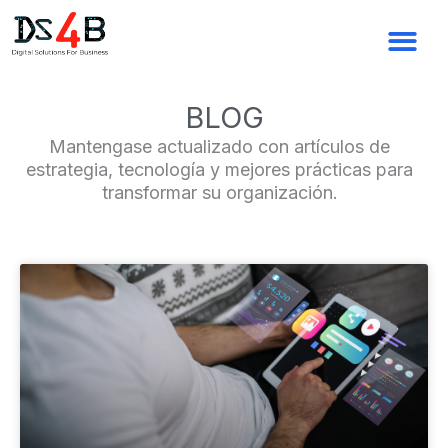
Ir
al
contenido
BLOG
Mantengase actualizado con artículos de
estrategia, tecnología y mejores prácticas para
transformar su organización.
Page
Page
Page
Page
Page