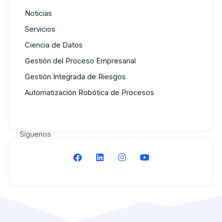
Noticias
Servicios
Ciencia de Datos
Gestión del Proceso Empresarial
Gestión Integrada de Riesgos
Automatización Robótica de Procesos
Síguenos
F
L
I
Y
a
i
n
o
c
n
s
u
e
k
t
t
b
e
a
u
o
d
g
b
o
i
r
e
k
n
a
m