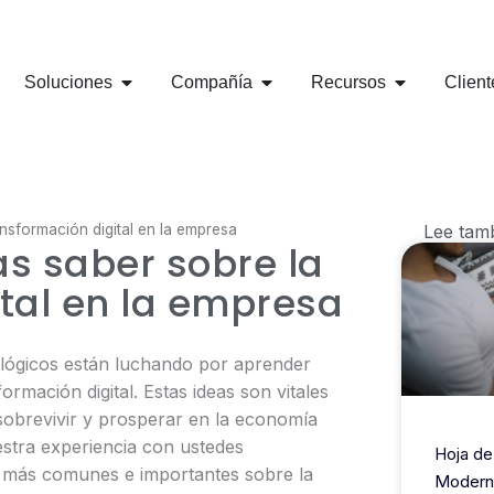
al: 321 975 9170 - RRHH 314 799 0705
Carrera 18 No 78-40 Ofic
OPEN SOLUCIONES
OPEN COMPAÑÍA
OPEN RECU
Soluciones
Compañía
Recursos
Client
nsformación digital en la empresa
Lee tam
s saber sobre la
tal en la empresa
ológicos están luchando por aprender
ormación digital. Estas ideas son vitales
obrevivir y prosperar en la economía
uestra experiencia con ustedes
Hoja de
 más comunes e importantes sobre la
Modern