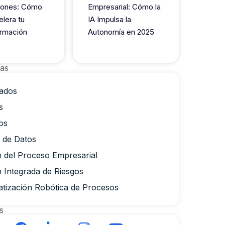
iones: Cómo
Empresarial: Cómo la
elera tu
IA Impulsa la
rmación
Autonomía en 2025
ías
ados
s
os
a de Datos
n del Proceso Empresarial
n Integrada de Riesgos
tización Robótica de Procesos
s
F
L
I
Y