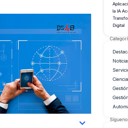
Aplicac
la IA Ac
Transfo
Digital
Categor
Destac
Noticia
Servici
Cienci
Gestió
Gestió
Automa
Sígueno