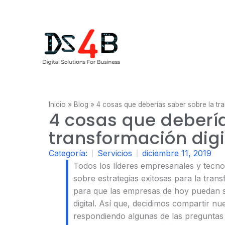
Ir
Contactenos@ds4business.com.co
Comerci
al
contenido
Inicio
»
Blog
»
4 cosas que deberías saber sobre la tra
4 cosas que debería
transformación digi
Categoría:
Servicios
diciembre 11, 2019
Todos los líderes empresariales y tecn
sobre estrategias exitosas para la transf
para que las empresas de hoy puedan s
digital. Así que, decidimos compartir n
respondiendo algunas de las preguntas