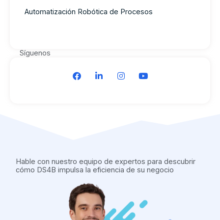
Automatización Robótica de Procesos
Síguenos
F
L
I
Y
a
i
n
o
c
n
s
u
e
k
t
t
b
e
a
u
o
d
g
b
o
i
r
e
k
n
a
m
Hable con nuestro equipo de expertos para descubrir
cómo DS4B impulsa la eficiencia de su negocio